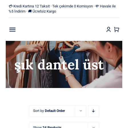
Skip
💳 Kredi Kartına 12 Taksit · Tek çekimde 0 Komisyon · 💸 Havale ile
to
%5 İndirim · 🚚 Ücretsiz Kargo
content
Toggle
Navigation
Anasayfa
şık dantel üst
Mağaza
Yeni Ürünler
Kategoriler
Blog
Sort by
Default Order
İletişim
Show
24 Products