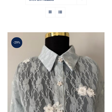
-29%
Mavi Dantel İnci Çiçek İşlemeli
Gömlek