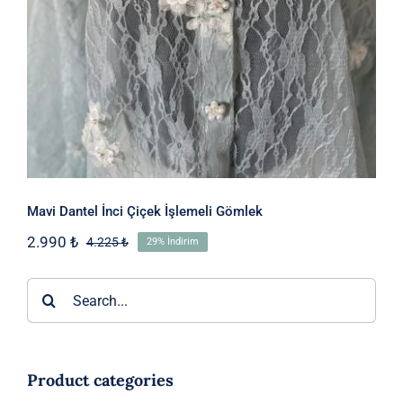
Mavi Dantel İnci Çiçek İşlemeli Gömlek
2.990
₺
4.225
₺
29% İndirim
Orijinal
Şu
fiyat:
andaki
4.225 ₺.
fiyat:
Ara:
2.990 ₺.
Product categories