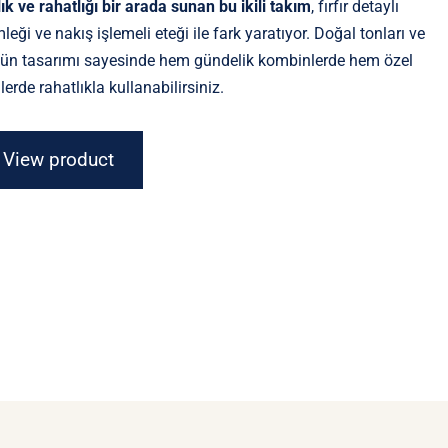
5.850 ₺.
fiyat:
lık ve rahatlığı bir arada sunan bu ikili takım
, fırfır detaylı
4.680 ₺.
leği ve nakış işlemeli eteği ile fark yaratıyor. Doğal tonları ve
ün tasarımı sayesinde hem gündelik kombinlerde hem özel
lerde rahatlıkla kullanabilirsiniz.
View product