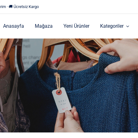
rim · 🚚 Ücretsiz Kargo
Anasayfa
Mağaza
Yeni Ürünler
Kategoriler