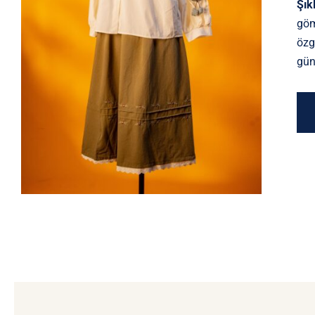
Şık
Kiraz Aplikeli Gömlek & Nakışlı
Kloş Etek Takım
göm
özg
gün