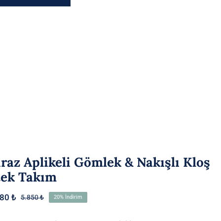
raz Aplikeli Gömlek & Nakışlı Kloş
tek Takım
680
₺
5.850
₺
20% İndirim
Orijinal
Şu
fiyat:
andaki