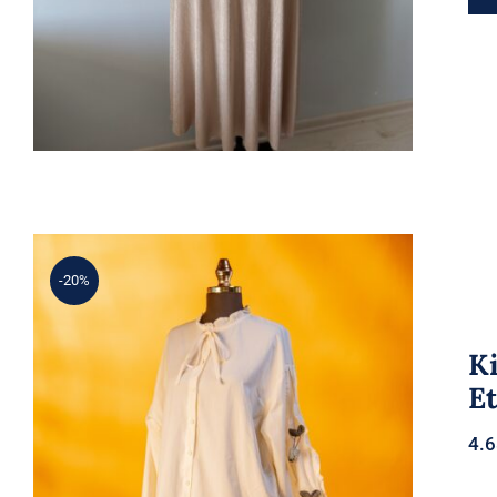
-20%
Ki
E
4.