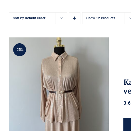
Sort by
Default Order
Show
12 Products
-25%
K
v
Kadın Sedef Parlak Düğmeli
3.
Gömlek ve Etek Takım