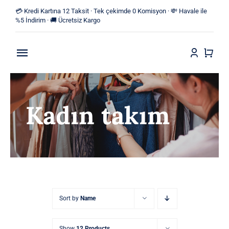
Skip
💳 Kredi Kartına 12 Taksit · Tek çekimde 0 Komisyon · 💸 Havale ile
to
%5 İndirim · 🚚 Ücretsiz Kargo
content
Toggle
Navigation
Anasayfa
Kadın takım
Mağaza
Yeni Ürünler
Kategoriler
Blog
Sort by
Name
İletişim
Show
12 Products