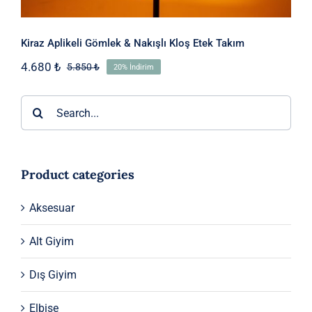
Kiraz Aplikeli Gömlek & Nakışlı Kloş Etek Takım
4.680
₺
5.850
₺
20% İndirim
Orijinal
Şu
fiyat:
andaki
5.850 ₺.
fiyat:
Ara:
4.680 ₺.
Product categories
Aksesuar
Alt Giyim
Dış Giyim
Elbise