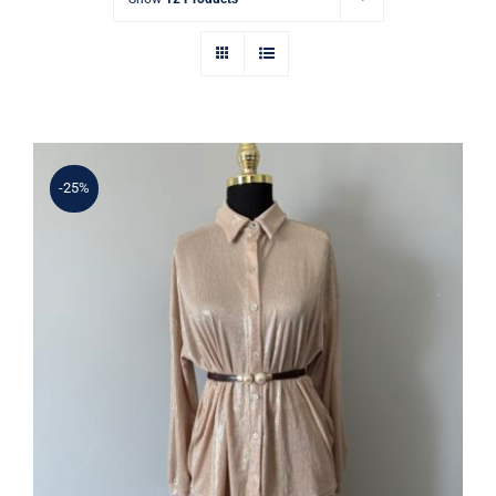
-25%
Kadın Sedef Parlak Düğmeli Gömlek
ve Etek Takım