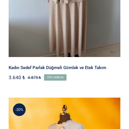
Kadın Sedef Parlak Düğmeli Gömlek ve Etek Takım
3.640
₺
4.875
₺
25% İndirim
Orijinal
Şu
fiyat:
andaki
4.875 ₺.
fiyat:
3.640 ₺.
-20%