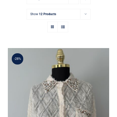
Show
12 Products
-28%
Taş İşlemeli Tül Gömlek