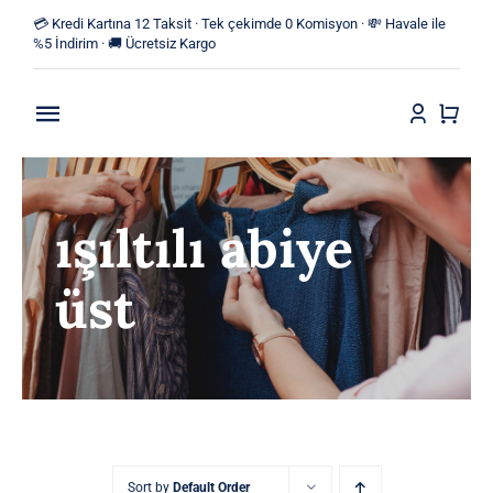
Skip
💳 Kredi Kartına 12 Taksit · Tek çekimde 0 Komisyon · 💸 Havale ile
to
%5 İndirim · 🚚 Ücretsiz Kargo
content
Toggle
Navigation
Anasayfa
ışıltılı abiye
Mağaza
üst
Yeni Ürünler
Kategoriler
Blog
İletişim
Sort by
Default Order