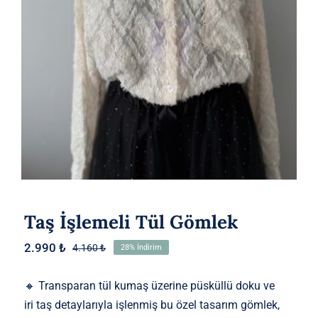
Taş İşlemeli Tül Gömlek
2.990
₺
4.160
₺
28% İndirim
Orijinal
Şu
fiyat:
andaki
4.160 ₺.
fiyat:
🔸 Transparan tül kumaş üzerine püsküllü doku ve
2.990 ₺.
iri taş detaylarıyla işlenmiş bu özel tasarım gömlek,