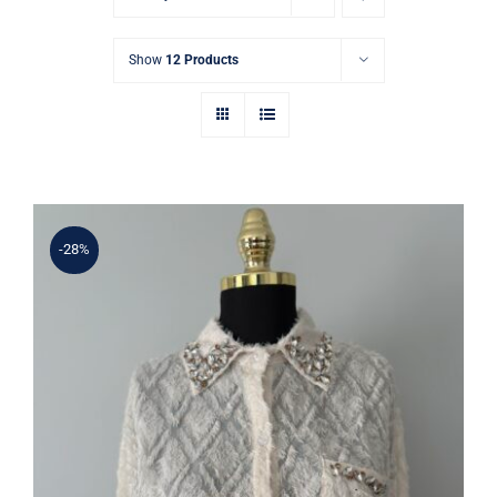
Show
12 Products
-28%
Taş İşlemeli Tül Gömlek