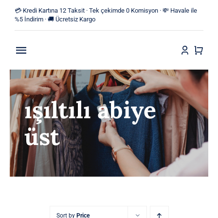
Skip
💳 Kredi Kartına 12 Taksit · Tek çekimde 0 Komisyon · 💸 Havale ile
to
%5 İndirim · 🚚 Ücretsiz Kargo
content
Toggle
Navigation
Anasayfa
ışıltılı abiye
Mağaza
üst
Yeni Ürünler
Kategoriler
Blog
İletişim
Sort by
Price