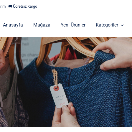
rim · 🚚 Ücretsiz Kargo
Anasayfa
Mağaza
Yeni Ürünler
Kategoriler