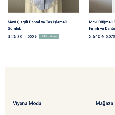
Mavi Çizgili Dantel ve Taş İşlemeli
Mavi Düğmeli 
Gömlek
Fırfırlı ve Dant
3.250
₺
3.640
₺
4.550
₺
5.07
29% İndirim
Orijinal
Şu
fiyat:
andaki
4.550 ₺.
fiyat:
3.250 ₺.
Viyena Moda
Mağaza