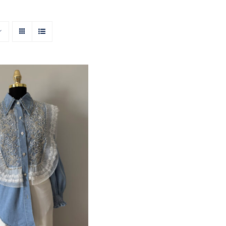
ğmeli Taşlı Jean
k – Fırfırlı ve
ntel Detaylı