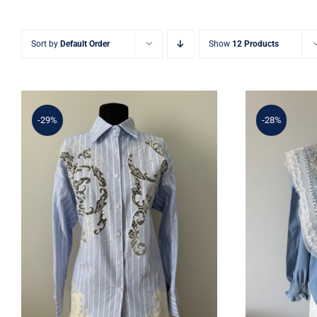
Sort by
Default Order
Show
12 Products
-29%
-28%
Mavi Dü
Mavi Çizgili Dantel ve Taş
Gömle
İşlemeli Gömlek
Da