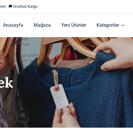
rim · 🚚 Ücretsiz Kargo
Anasayfa
Mağaza
Yeni Ürünler
Kategoriler
ek