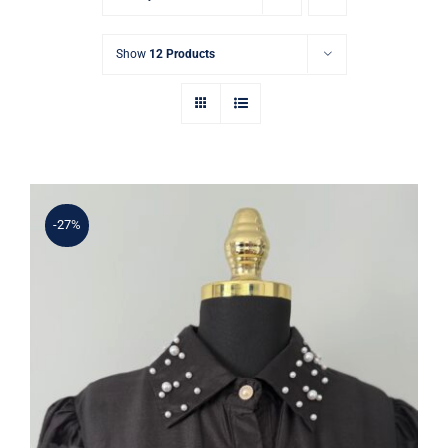
Show
12 Products
-27%
Siyah İnci Detaylı Gömlek Yaka Şık