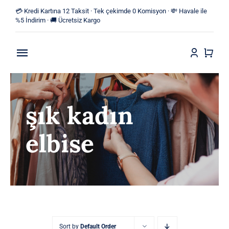
Skip
💳 Kredi Kartına 12 Taksit · Tek çekimde 0 Komisyon · 💸 Havale ile
to
%5 İndirim · 🚚 Ücretsiz Kargo
content
Toggle
Navigation
Anasayfa
şık kadın
Mağaza
elbise
Yeni Ürünler
Kategoriler
Blog
İletişim
Sort by
Default Order