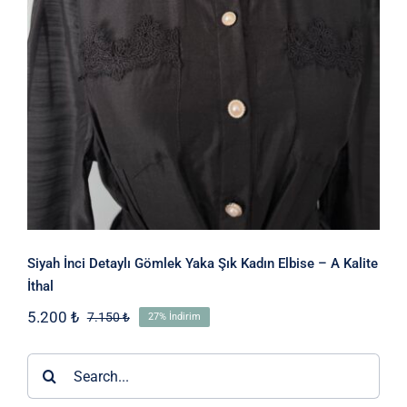
Kadın Elbise – A Kalite İthal
Siyah İnci Detaylı Gömlek Yaka Şık Kadın Elbise – A Kalite
İthal
5.200
₺
7.150
₺
27% İndirim
Orijinal
Şu
fiyat:
andaki
7.150 ₺.
fiyat:
Ara:
5.200 ₺.