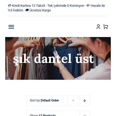
Skip
💳 Kredi Kartına 12 Taksit · Tek çekimde 0 Komisyon · 💸 Havale ile
to
%5 İndirim · 🚚 Ücretsiz Kargo
content
Toggle
Navigation
Anasayfa
şık dantel üst
Mağaza
Yeni Ürünler
Kategoriler
Blog
Sort by
Default Order
İletişim
Show
12 Products