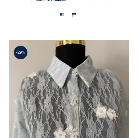
-29%
Mavi Dantel İnci Çiçek İşlemeli
Gömlek