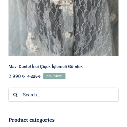
Mavi Dantel İnci Çiçek İşlemeli Gömlek
2.990
₺
4.225
₺
29% İndirim
Orijinal
Şu
fiyat:
andaki
4.225 ₺.
fiyat:
Ara:
2.990 ₺.
Product categories