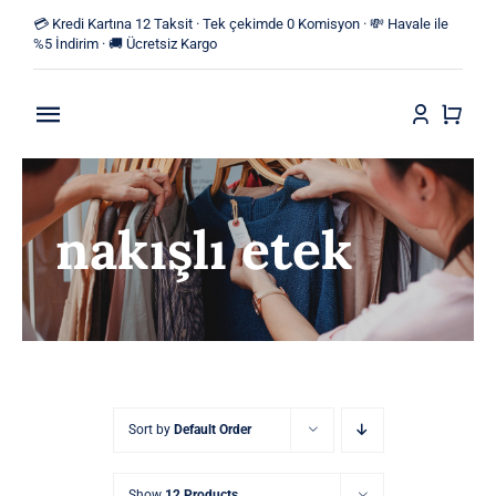
Skip
💳 Kredi Kartına 12 Taksit · Tek çekimde 0 Komisyon · 💸 Havale ile
to
%5 İndirim · 🚚 Ücretsiz Kargo
content
Toggle
Navigation
Anasayfa
nakışlı etek
Mağaza
Yeni Ürünler
Kategoriler
Blog
Sort by
Default Order
İletişim
Show
12 Products