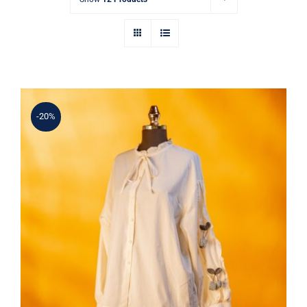
-20%
Kiraz Aplikeli Gömlek & Nakışlı Kloş
Etek Takım