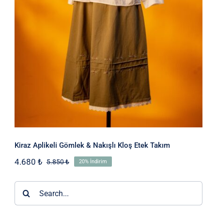
Kiraz Aplikeli Gömlek & Nakışlı Kloş Etek Takım
4.680
₺
5.850
₺
20% İndirim
Orijinal
Şu
fiyat:
andaki
5.850 ₺.
fiyat:
Ara:
4.680 ₺.