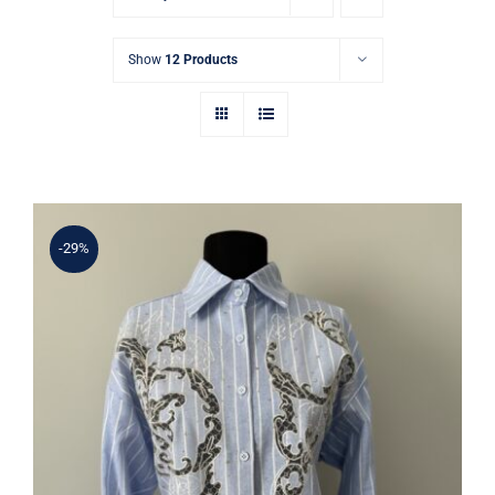
Show
12 Products
-29%
Mavi Çizgili Dantel ve Taş İşlemeli