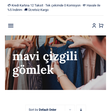
Skip
💳 Kredi Kartına 12 Taksit · Tek çekimde 0 Komisyon · 💸 Havale ile
to
%5 İndirim · 🚚 Ücretsiz Kargo
content
Toggle
Navigation
Anasayfa
mavi çizgili
Mağaza
gömlek
Yeni Ürünler
Kategoriler
Blog
İletişim
Sort by
Default Order