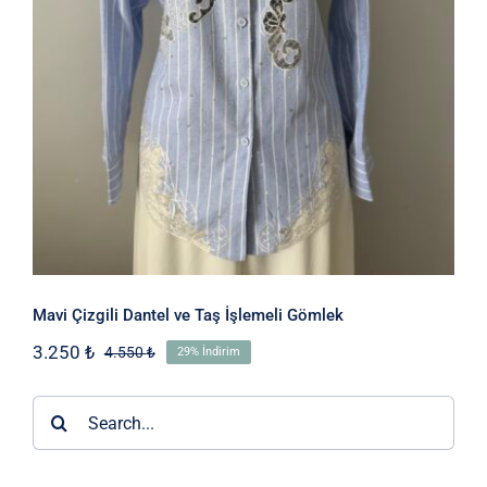
Gömlek
Mavi Çizgili Dantel ve Taş İşlemeli Gömlek
3.250
₺
4.550
₺
29% İndirim
Orijinal
Şu
fiyat:
andaki
4.550 ₺.
fiyat:
Ara:
3.250 ₺.