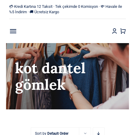
Skip
💳 Kredi Kartına 12 Taksit · Tek çekimde 0 Komisyon · 💸 Havale ile
to
%5 İndirim · 🚚 Ücretsiz Kargo
content
Toggle
Navigation
Anasayfa
kot dantel
Mağaza
gömlek
Yeni Ürünler
Kategoriler
Blog
İletişim
Sort by
Default Order