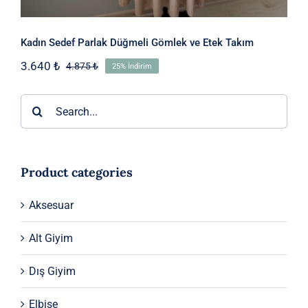
Kadın Sedef Parlak Düğmeli Gömlek ve Etek Takım
3.640
₺
4.875
₺
25% İndirim
Orijinal
Şu
fiyat:
andaki
4.875 ₺.
fiyat:
Ara:
3.640 ₺.
Product categories
Aksesuar
Alt Giyim
Dış Giyim
Elbise