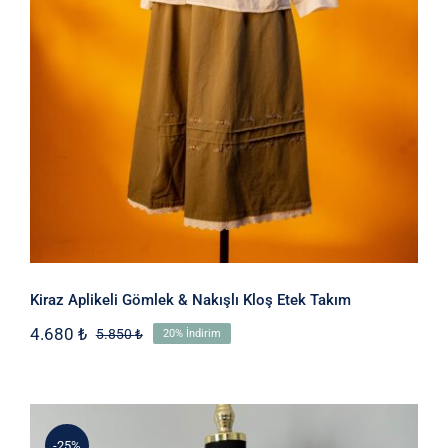
Kiraz Aplikeli Gömlek & Nakışlı Kloş Etek Takım
4.680
₺
5.850
₺
20% İndirim
Orijinal
Şu
fiyat:
andaki
5.850 ₺.
fiyat:
4.680 ₺.
-25%