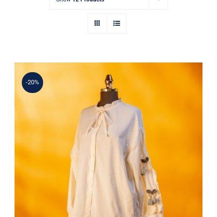
-20%
Kiraz Aplikeli Gömlek & Nakışlı Kloş
Etek Takım