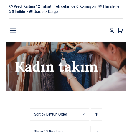
Skip
💳 Kredi Kartına 12 Taksit · Tek çekimde 0 Komisyon · 💸 Havale ile
to
%5 İndirim · 🚚 Ücretsiz Kargo
content
Toggle
Navigation
Anasayfa
Kadın takım
Mağaza
Yeni Ürünler
Kategoriler
Blog
Sort by
Default Order
İletişim
Show
12 Products