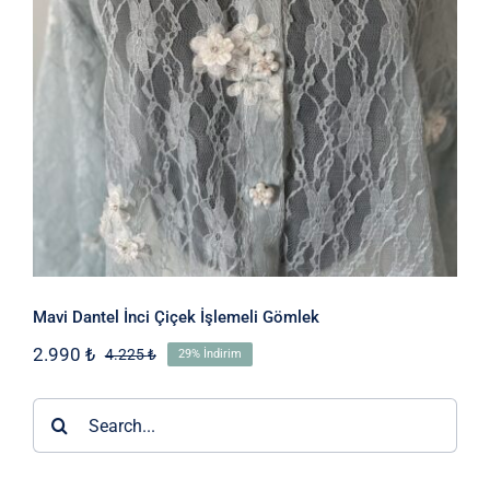
Gömlek
Mavi Dantel İnci Çiçek İşlemeli Gömlek
2.990
₺
4.225
₺
29% İndirim
Orijinal
Şu
fiyat:
andaki
4.225 ₺.
fiyat:
Ara:
2.990 ₺.