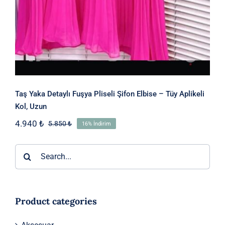
Taş Yaka Detaylı Fuşya Pliseli Şifon Elbise – Tüy Aplikeli
Kol, Uzun
4.940
₺
5.850
₺
16% İndirim
Orijinal
Şu
fiyat:
andaki
5.850 ₺.
fiyat:
Ara:
4.940 ₺.
Product categories