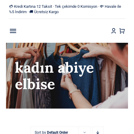
Skip
💳 Kredi Kartına 12 Taksit · Tek çekimde 0 Komisyon · 💸 Havale ile
to
%5 İndirim · 🚚 Ücretsiz Kargo
content
Toggle
Navigation
Anasayfa
kadın abiye
Mağaza
elbise
Yeni Ürünler
Kategoriler
Blog
İletişim
Sort by
Default Order