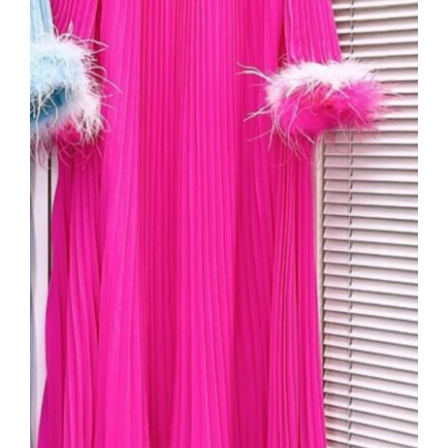
Taş Yaka Detaylı Fuşya Pliseli Şifon
Elbise – Tüy Aplikeli Kol, Uzun