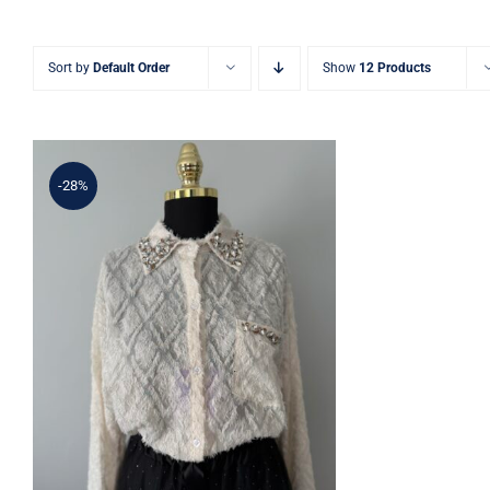
Sort by
Default Order
Show
12 Products
-28%
Taş İşlemeli Tül Gömlek