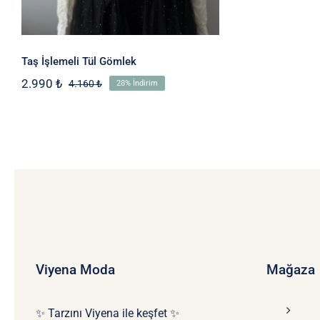
Taş İşlemeli Tül Gömlek
2.990
₺
4.160
₺
28% İndirim
Orijinal
Şu
fiyat:
andaki
4.160 ₺.
fiyat:
2.990 ₺.
Viyena Moda
Mağaza
✨ Tarzını Viyena ile keşfet ✨