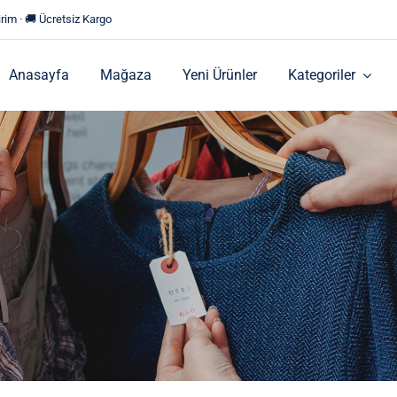
rim · 🚚 Ücretsiz Kargo
Anasayfa
Mağaza
Yeni Ürünler
Kategoriler