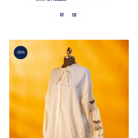
-20%
Kiraz Aplikeli Gömlek & Nakışlı Kloş
Etek Takım