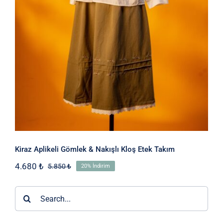
Kiraz Aplikeli Gömlek & Nakışlı Kloş Etek Takım
4.680
₺
5.850
₺
20% İndirim
Orijinal
Şu
fiyat:
andaki
5.850 ₺.
fiyat:
Ara:
4.680 ₺.