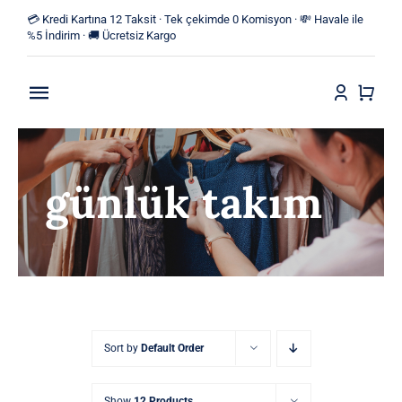
Skip
💳 Kredi Kartına 12 Taksit · Tek çekimde 0 Komisyon · 💸 Havale ile
to
%5 İndirim · 🚚 Ücretsiz Kargo
content
Toggle
Navigation
Anasayfa
günlük takım
Mağaza
Yeni Ürünler
Kategoriler
Blog
Sort by
Default Order
İletişim
Show
12 Products