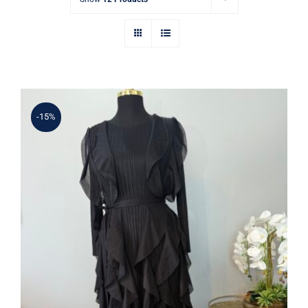
-15%
Uzun Kollu Volan Detaylı Kadın Abiye
Elbise