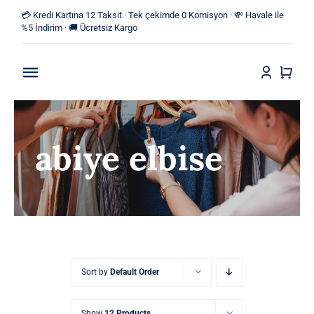
Skip
💳 Kredi Kartına 12 Taksit · Tek çekimde 0 Komisyon · 💸 Havale ile
to
%5 İndirim · 🚚 Ücretsiz Kargo
content
Toggle
Navigation
Anasayfa
abiye elbise
Mağaza
Yeni Ürünler
Kategoriler
Blog
Sort by
Default Order
İletişim
Show
12 Products