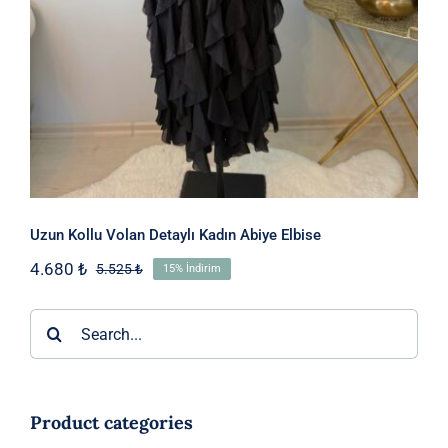
Uzun Kollu Volan Detaylı Kadın Abiye Elbise
4.680
₺
5.525
₺
15% İndirim
Orijinal
Şu
fiyat:
andaki
5.525 ₺.
fiyat:
Ara:
4.680 ₺.
Product categories