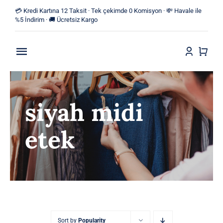
Skip
💳 Kredi Kartına 12 Taksit · Tek çekimde 0 Komisyon · 💸 Havale ile
to
%5 İndirim · 🚚 Ücretsiz Kargo
content
Toggle
Navigation
Anasayfa
siyah midi
Mağaza
etek
Yeni Ürünler
Kategoriler
Blog
İletişim
Sort by
Popularity