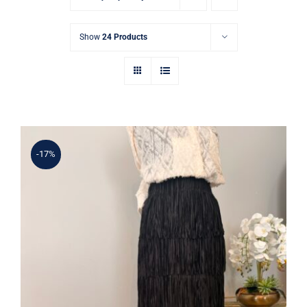
Show
24 Products
-17%
Şık Püskül Detaylı Siyah Yüksek Bel