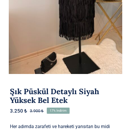
Etek
Şık Püskül Detaylı Siyah
Yüksek Bel Etek
3.250
₺
3.900
₺
17% İndirim
Orijinal
Şu
fiyat:
andaki
3.900 ₺.
fiyat:
Her adımda zarafeti ve hareketi yansıtan bu midi
3.250 ₺.