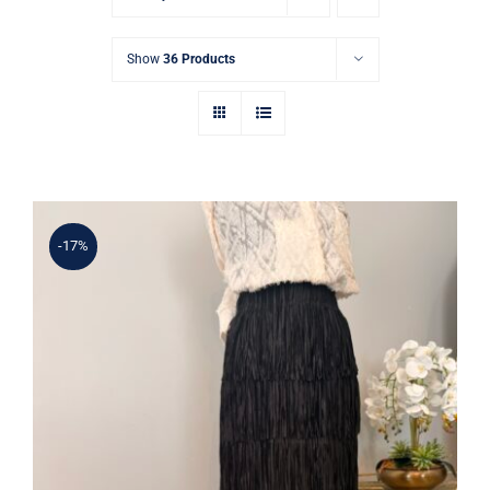
Show
36 Products
-17%
Şık Püskül Detaylı Siyah Yüksek Bel