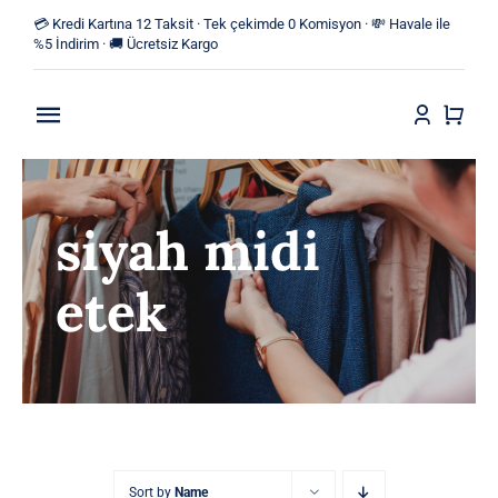
Skip
💳 Kredi Kartına 12 Taksit · Tek çekimde 0 Komisyon · 💸 Havale ile
to
%5 İndirim · 🚚 Ücretsiz Kargo
content
Toggle
Navigation
Anasayfa
siyah midi
Mağaza
etek
Yeni Ürünler
Kategoriler
Blog
İletişim
Sort by
Name