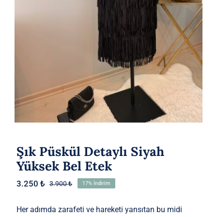
Etek
Şık Püskül Detaylı Siyah
Yüksek Bel Etek
3.250
₺
3.900
₺
17% İndirim
Orijinal
Şu
fiyat:
andaki
3.900 ₺.
fiyat:
Her adımda zarafeti ve hareketi yansıtan bu midi
3.250 ₺.