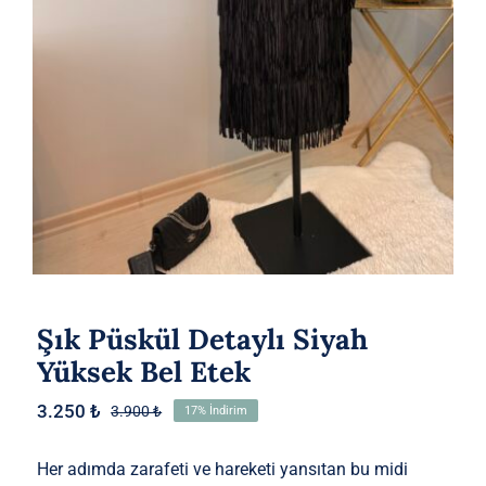
Etek
Şık Püskül Detaylı Siyah
Yüksek Bel Etek
3.250
₺
3.900
₺
17% İndirim
Orijinal
Şu
fiyat:
andaki
3.900 ₺.
fiyat:
Her adımda zarafeti ve hareketi yansıtan bu midi
3.250 ₺.