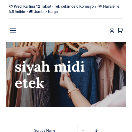
Skip
💳 Kredi Kartına 12 Taksit · Tek çekimde 0 Komisyon · 💸 Havale ile
to
%5 İndirim · 🚚 Ücretsiz Kargo
content
Toggle
Navigation
Anasayfa
siyah midi
Mağaza
etek
Yeni Ürünler
Kategoriler
Blog
İletişim
Sort by
Name