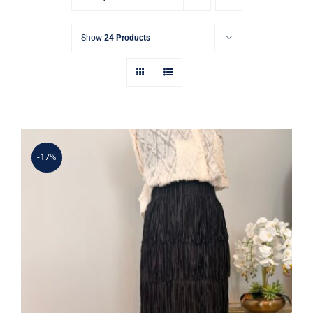
Show
24 Products
-17%
Şık Püskül Detaylı Siyah Yüksek Bel