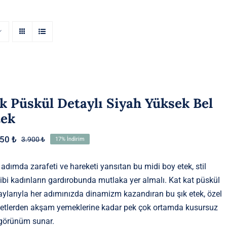
k Püskül Detaylı Siyah Yüksek Bel
tek
250
₺
3.900
₺
17% İndirim
Orijinal
Şu
fiyat:
andaki
3.900 ₺.
fiyat:
 adımda zarafeti ve hareketi yansıtan bu midi boy etek, stil
3.250 ₺.
ibi kadınların gardırobunda mutlaka yer almalı. Kat kat püskül
aylarıyla her adımınızda dinamizm kazandıran bu şık etek, özel
etlerden akşam yemeklerine kadar pek çok ortamda kusursuz
 görünüm sunar.