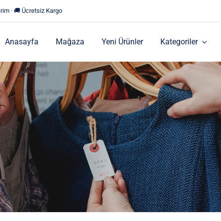
rim · 🚚 Ücretsiz Kargo
Anasayfa
Mağaza
Yeni Ürünler
Kategoriler