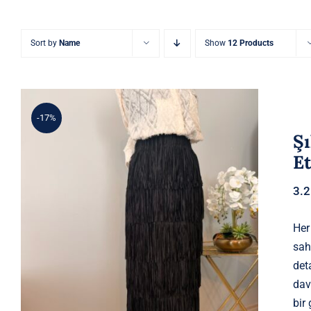
Sort by
Name
Show
12 Products
-17%
Şı
E
3.
Her
Şık Püskül Detaylı Siyah Yüksek
sah
Bel Etek
det
dav
bir