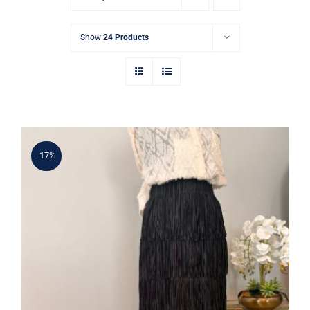
Show
24 Products
-17%
Şık Püskül Detaylı Siyah Yüksek Bel