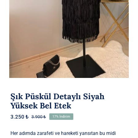
Etek
Şık Püskül Detaylı Siyah
Yüksek Bel Etek
3.250
₺
3.900
₺
17% İndirim
Orijinal
Şu
fiyat:
andaki
3.900 ₺.
fiyat:
Her adımda zarafeti ve hareketi yansıtan bu midi
3.250 ₺.