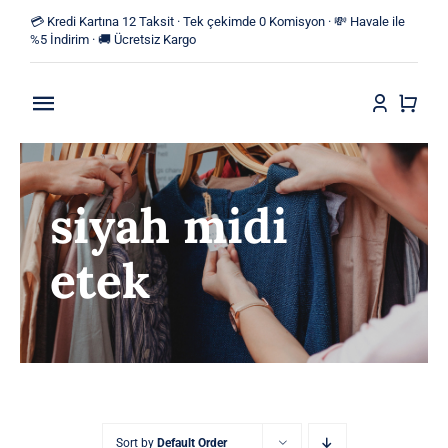
Skip
💳 Kredi Kartına 12 Taksit · Tek çekimde 0 Komisyon · 💸 Havale ile
to
%5 İndirim · 🚚 Ücretsiz Kargo
content
Toggle
Navigation
Anasayfa
siyah midi
Mağaza
etek
Yeni Ürünler
Kategoriler
Blog
İletişim
Sort by
Default Order