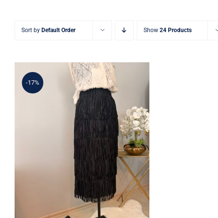
Sort by
Default Order
Show
24 Products
-17%
Şık Püskül Detaylı Siyah
Yüksek Bel Etek