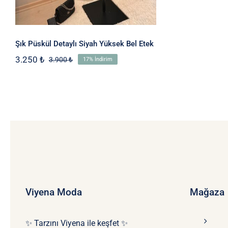
Şık Püskül Detaylı Siyah Yüksek Bel Etek
3.250
₺
3.900
₺
17% İndirim
Orijinal
Şu
fiyat:
andaki
3.900 ₺.
fiyat:
3.250 ₺.
Viyena Moda
Mağaza
✨ Tarzını Viyena ile keşfet ✨