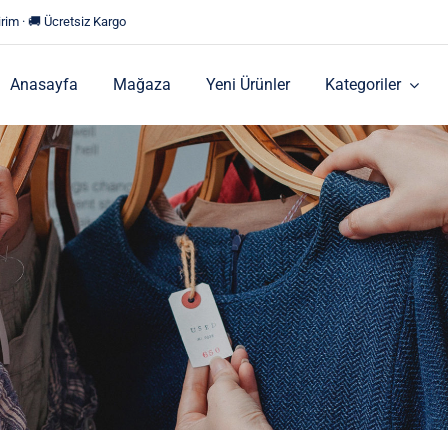
rim · 🚚 Ücretsiz Kargo
Anasayfa
Mağaza
Yeni Ürünler
Kategoriler