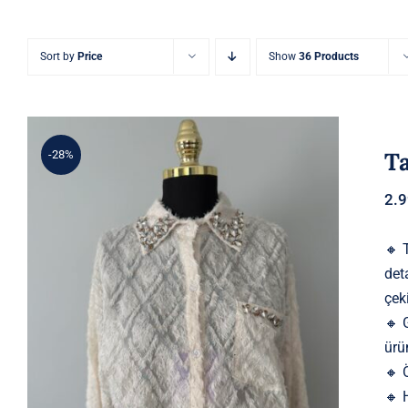
Sort by
Price
Show
36 Products
T
-28%
2.
🔸 
det
çek
Taş İşlemeli Tül Gömlek
🔸 
ürü
🔸 
🔸 