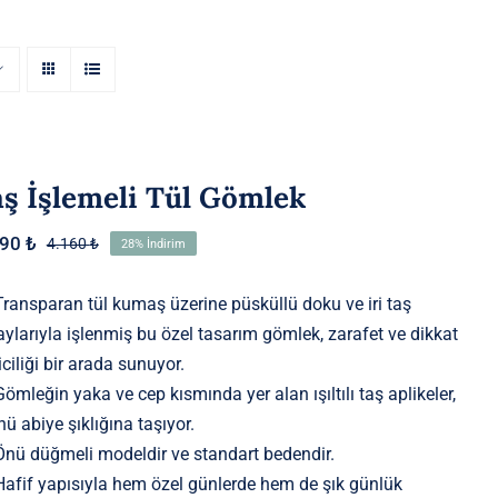
aş İşlemeli Tül Gömlek
990
₺
4.160
₺
28% İndirim
Orijinal
Şu
fiyat:
andaki
4.160 ₺.
fiyat:
Transparan tül kumaş üzerine püsküllü doku ve iri taş
2.990 ₺.
aylarıyla işlenmiş bu özel tasarım gömlek, zarafet ve dikkat
iciliği bir arada sunuyor.
Gömleğin yaka ve cep kısmında yer alan ışıltılı taş aplikeler,
nü abiye şıklığına taşıyor.
Önü düğmeli modeldir ve standart bedendir.
Hafif yapısıyla hem özel günlerde hem de şık günlük