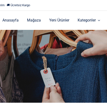
rim · 🚚 Ücretsiz Kargo
Anasayfa
Mağaza
Yeni Ürünler
Kategoriler