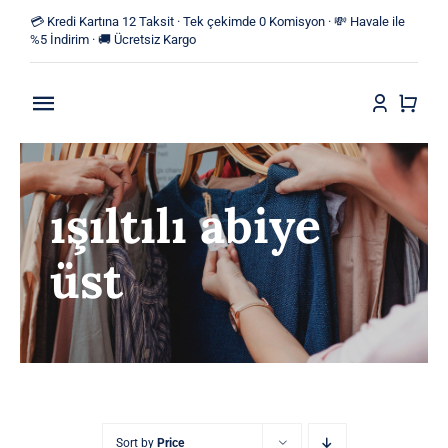
Skip
💳 Kredi Kartına 12 Taksit · Tek çekimde 0 Komisyon · 💸 Havale ile
to
%5 İndirim · 🚚 Ücretsiz Kargo
content
Toggle
Navigation
Anasayfa
ışıltılı abiye
Mağaza
üst
Yeni Ürünler
Kategoriler
Blog
İletişim
Sort by
Price