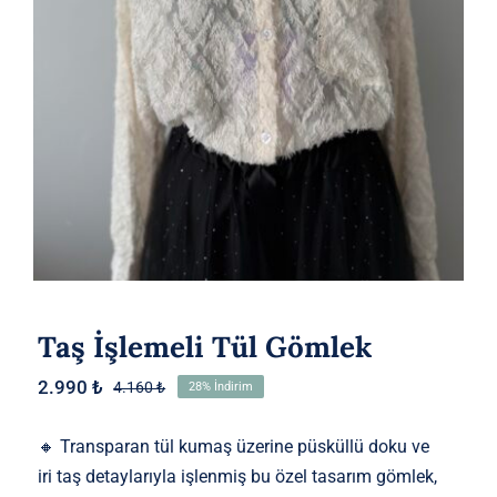
Taş İşlemeli Tül Gömlek
2.990
₺
4.160
₺
28% İndirim
Orijinal
Şu
fiyat:
andaki
4.160 ₺.
fiyat:
🔸 Transparan tül kumaş üzerine püsküllü doku ve
2.990 ₺.
iri taş detaylarıyla işlenmiş bu özel tasarım gömlek,