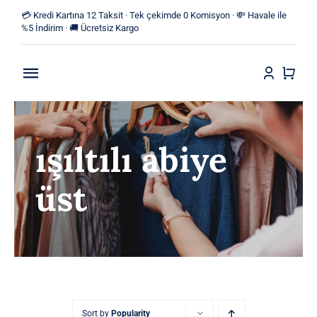
Skip
💳 Kredi Kartına 12 Taksit · Tek çekimde 0 Komisyon · 💸 Havale ile
to
%5 İndirim · 🚚 Ücretsiz Kargo
content
Toggle
Navigation
Anasayfa
ışıltılı abiye
Mağaza
üst
Yeni Ürünler
Kategoriler
Blog
İletişim
Sort by
Popularity