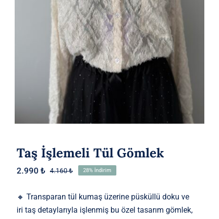
Taş İşlemeli Tül Gömlek
2.990
₺
4.160
₺
28% İndirim
Orijinal
Şu
fiyat:
andaki
4.160 ₺.
fiyat:
🔸 Transparan tül kumaş üzerine püsküllü doku ve
2.990 ₺.
iri taş detaylarıyla işlenmiş bu özel tasarım gömlek,