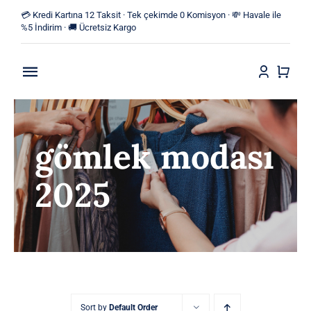
Skip
💳 Kredi Kartına 12 Taksit · Tek çekimde 0 Komisyon · 💸 Havale ile
to
%5 İndirim · 🚚 Ücretsiz Kargo
content
Toggle
Navigation
Anasayfa
gömlek modası
Mağaza
2025
Yeni Ürünler
Kategoriler
Blog
İletişim
Sort by
Default Order