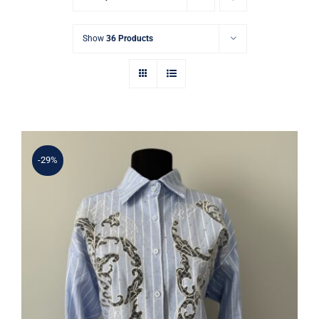
Show
36 Products
-29%
Mavi Çizgili Dantel ve Taş İşlemeli