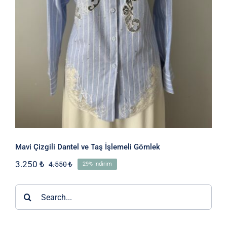
Gömlek
Mavi Çizgili Dantel ve Taş İşlemeli Gömlek
3.250
₺
4.550
₺
29% İndirim
Orijinal
Şu
fiyat:
andaki
4.550 ₺.
fiyat:
Ara:
3.250 ₺.