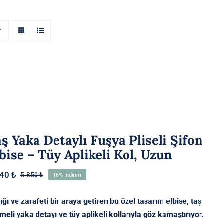
ş Yaka Detaylı Fuşya Pliseli Şifon
bise – Tüy Aplikeli Kol, Uzun
940
₺
5.850
₺
16% İndirim
Orijinal
Şu
fiyat:
andaki
5.850 ₺.
fiyat:
lığı ve zarafeti bir araya getiren bu özel tasarım elbise, taş
4.940 ₺.
emeli yaka detayı ve tüy aplikeli kollarıyla göz kamaştırıyor.