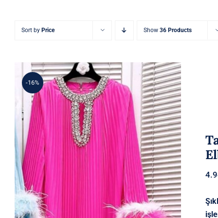
Sort by
Price
Show
36 Products
-16%
Ta
El
4.
Şık
işl