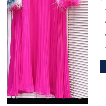
Taş Yaka Detaylı Fuşya Pliseli
Şifon Elbise – Tüy Aplikeli Kol,
Uzun