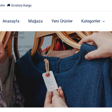
rim · 🚚 Ücretsiz Kargo
Anasayfa
Mağaza
Yeni Ürünler
Kategoriler