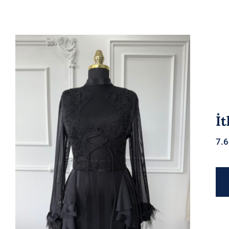
İt
7.
İthal elbise