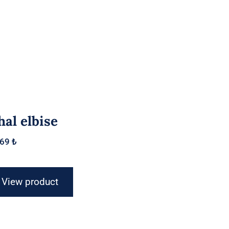
hal elbise
669
₺
View product