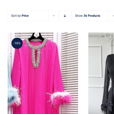
Sort by
Price
Show
36 Products
-16%
İ
Taş Yaka Detaylı Fuşya
Pliseli Şifon Elbise – Tüy