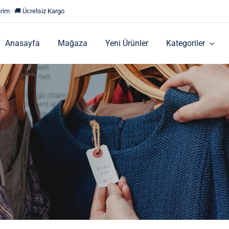
rim · 🚚 Ücretsiz Kargo
Anasayfa
Mağaza
Yeni Ürünler
Kategoriler