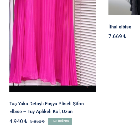
Aplikeli Kol, Uzun
İthal elbise
7.669
₺
Taş Yaka Detaylı Fuşya Pliseli Şifon
Elbise – Tüy Aplikeli Kol, Uzun
4.940
₺
5.850
₺
16% İndirim
Orijinal
Şu
fiyat:
andaki
5.850 ₺.
fiyat: