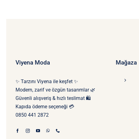
4.940 ₺.
Viyena Moda
Mağaza
✨ Tarzını Viyena ile keşfet ✨
Modern, zarif ve özgün tasarımlar 🌿
Güvenli alışveriş & hızlı teslimat 🛍️
Kapıda ödeme seçeneği 💳
0850 441 2872