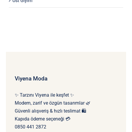
Üst Giyim
Viyena Moda
✨ Tarzını Viyena ile keşfet ✨
Modern, zarif ve özgün tasarımlar 🌿
Güvenli alışveriş & hızlı teslimat 🛍️
Kapıda ödeme seçeneği 💳
0850 441 2872