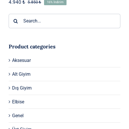
4.940
₺
5.850
₺
16% İndirim
Orijinal
Şu
fiyat:
andaki
5.850 ₺.
fiyat:
Ara:
4.940 ₺.
Product categories
Aksesuar
Alt Giyim
Dış Giyim
Elbise
Genel