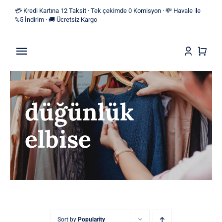
Skip
💳 Kredi Kartına 12 Taksit · Tek çekimde 0 Komisyon · 💸 Havale ile
to
%5 İndirim · 🚚 Ücretsiz Kargo
content
Toggle
Navigation
Anasayfa
düğünlük
Mağaza
elbise
Yeni Ürünler
Kategoriler
Blog
İletişim
Sort by
Popularity