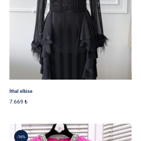
İthal elbise
7.669
₺
-16%